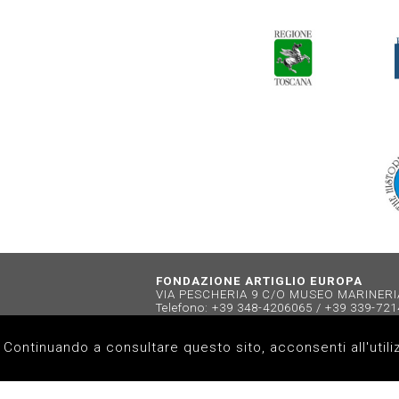
FONDAZIONE ARTIGLIO EUROPA
VIA PESCHERIA 9 C/O MUSEO MARINERIA 
Telefono: +39 348-4206065 / +39 339-72
e-mail:
artiglioeuropafondazione@gma
Continuando a consultare questo sito, acconsenti all'utili