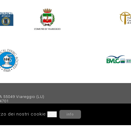
55049 Viareggio (LU)
14701
il.com
C.F: 91032050469
zzo dei nostri cookie.
OK
info